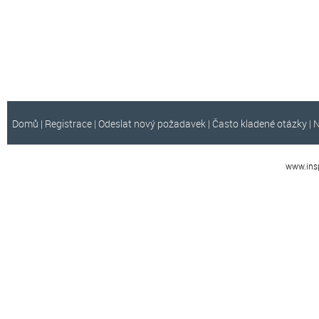
Domů
|
Registrace
|
Odeslat nový požadavek
|
Často kladené otázky
|
N
www.insp