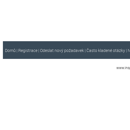
Domů
|
Registrace
|
Odeslat nový požadavek
|
Často kladené otázky
|
N
www.insp