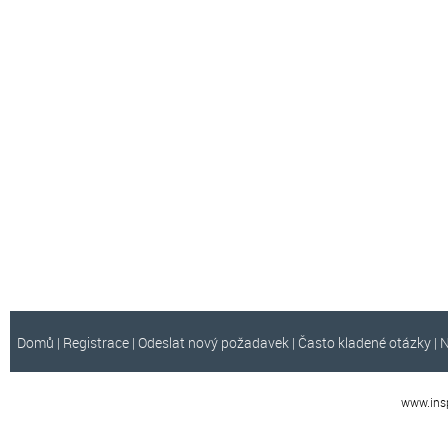
Domů
|
Registrace
|
Odeslat nový požadavek
|
Často kladené otázky
|
N
www.insp