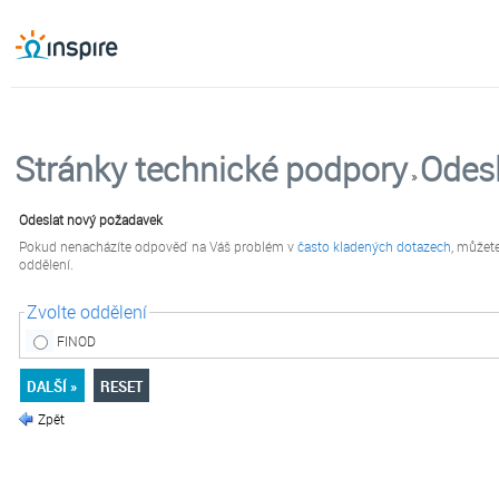
Stránky technické podpory
Odes
»
Odeslat nový požadavek
Pokud nenacházíte odpověď na Váš problém v
často kladených dotazech
, můžet
oddělení.
Zvolte oddělení
FINOD
Zpět