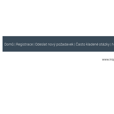
Domů
|
Registrace
|
Odeslat nový požadavek
|
Často kladené otázky
|
N
www.insp