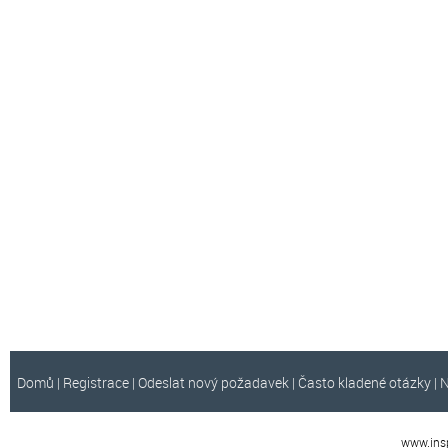
Domů
|
Registrace
|
Odeslat nový požadavek
|
Často kladené otázky
|
N
www.insp